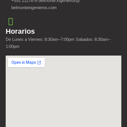
+591 2117876 belmonte.ingenieros@
belmonteingenieros.com
Horarios
De Lunes a Viernes: 8:30am–7:00pm Sabados: 8:30am–
1:00pm